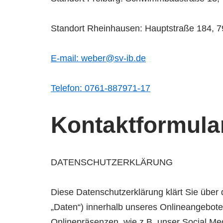
Standort Rheinhausen: Hauptstraße 184, 
E-mail: weber@sv-ib.de
Telefon: 0761-887971-17
Kontaktformula
DA­TEN­SCHUTZ­ER­KLÄ­RUNG
Diese Datenschutzerklärung klärt Sie übe
„Daten“) innerhalb unseres Onlineangebote
Onlinepräsenzen, wie z.B. unser Social Med