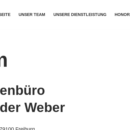
SEITE
UNSER TEAM
UNSERE DIENSTLEISTUNG
HONOR
m
genbüro
nder Weber
79100 Freiburg